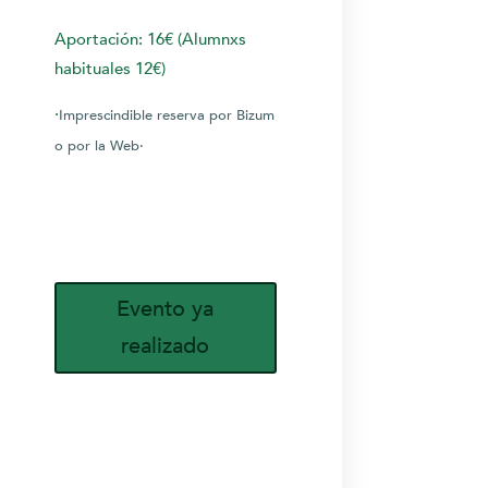
Aportación: 16€ (Alumnxs
habituales 12€)
·
I
mp
rescindible reserva por Bizum
o por la Web·
Evento ya
realizado