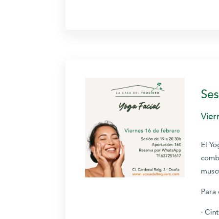
Ses
Vier
El Yo
combi
muscu
Para 
· Cin