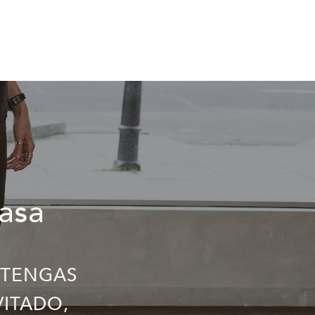
asa
 TENGAS
VITADO,