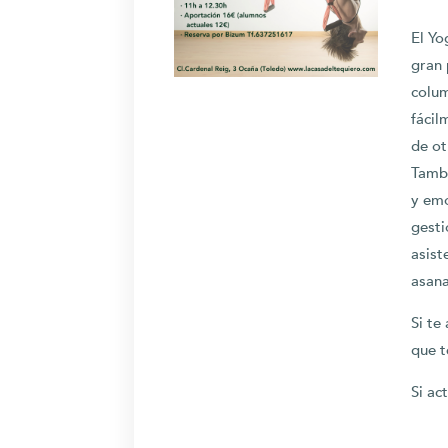
El Yo
gran 
colum
fácil
de ot
Tambi
y emo
gesti
asist
asana
Si te
que t
Si ac