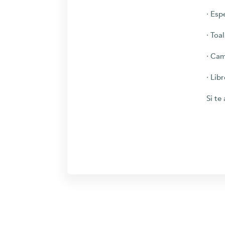
· Esp
· Toa
· Cam
· Lib
Si te